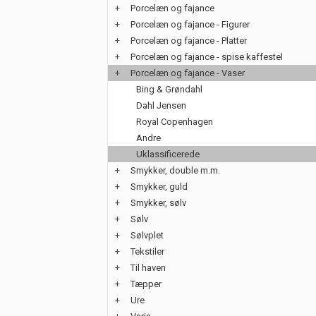
+
Porcelæn og fajance
+
Porcelæn og fajance - Figurer
+
Porcelæn og fajance - Platter
+
Porcelæn og fajance - spise kaffestel
+
Porcelæn og fajance - Vaser
Bing & Grøndahl
Dahl Jensen
Royal Copenhagen
Andre
Uklassificerede
+
Smykker, double m.m.
+
Smykker, guld
+
Smykker, sølv
+
Sølv
+
Sølvplet
+
Tekstiler
+
Til haven
+
Tæpper
+
Ure