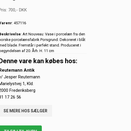
Pris:
700
,-
DKK
Varenr
: 457116
Beskrivelse
: Art Nouveau: Vase i porcelæn fra den
norske porcelænsfabrik Porsgrund. Dekoreret i blåt
med blade. Fremstår i perfekt stand. Produceret i
begyndelsen af 20. Årh. H. 11 cm
Denne vare kan købes hos:
Reutemann Antik
v/ Jesper Reutemann
Marielystvej 1, Kld.
2000 Frederiksberg
31 17 26 56
SE MERE HOS SÆLGER