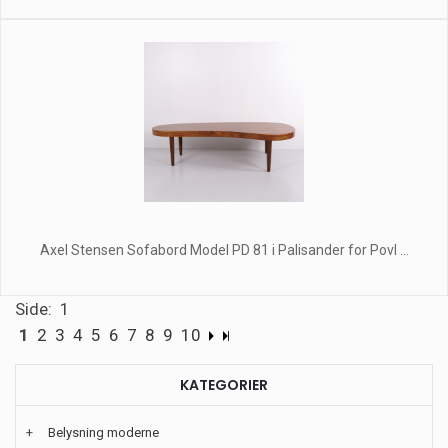
Axel Stensen Sofabord Model PD 81 i Palisander for Povl ...
Side: 1
1
2
3
4
5
6
7
8
9
10
KATEGORIER
+
Belysning moderne