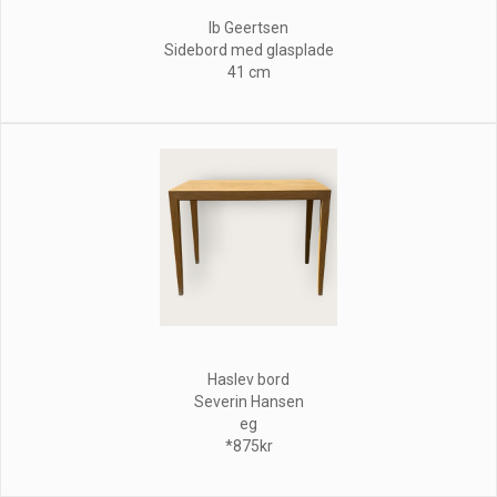
Ib Geertsen
Sidebord med glasplade
41 cm
Haslev bord
Severin Hansen
eg
*875kr