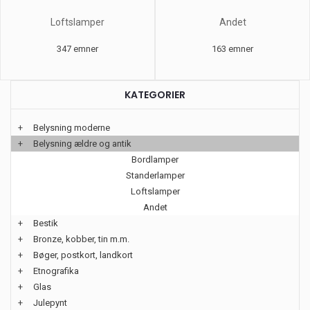
Loftslamper
Andet
347 emner
163 emner
KATEGORIER
+
Belysning moderne
+
Belysning ældre og antik
Bordlamper
Standerlamper
Loftslamper
Andet
+
Bestik
+
Bronze, kobber, tin m.m.
+
Bøger, postkort, landkort
+
Etnografika
+
Glas
+
Julepynt