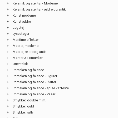
+
Keramik og stentøj - Moderne
+
Keramik og stentøj - ældre og antik
+
Kunst moderne
+
Kunst ældre
+
Legetøj
+
Lysestager
+
Maritime effekter
+
Møbler, moderne
+
Møbler, ældre og antik
+
Mønter & Frimærker
+
Orientalsk
+
Porcelæn og fajance
+
Porcelæn og fajance - Figurer
+
Porcelæn og fajance - Platter
+
Porcelæn og fajance - spise kaffestel
+
Porcelæn og fajance - Vaser
+
Smykker, double m.m.
+
Smykker, guld
+
Smykker, sølv