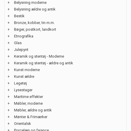
+
Belysning moderne
+
Belysning ældre og antik
+
Bestik
+
Bronze, kobber, tin m.m.
+
Bøger, postkort, landkort
+
Etnografika
+
Glas
+
Julepynt
+
Keramik og stentøj - Moderne
+
Keramik og stentøj - ældre og antik
+
Kunst moderne
+
Kunst ældre
+
Legetøj
+
Lysestager
+
Maritime effekter
+
Møbler, moderne
+
Møbler, ældre og antik
+
Mønter & Frimærker
+
Orientalsk
+
Porcelæn og fajance