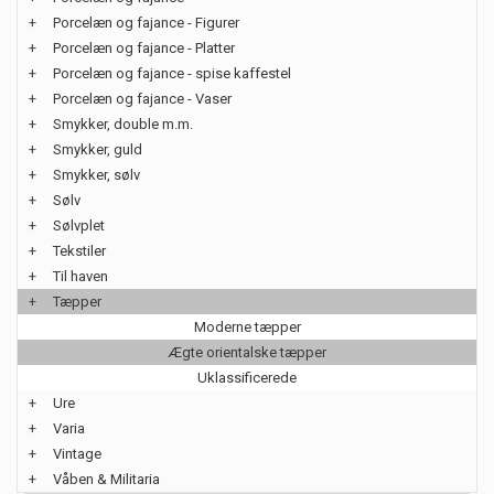
+
Porcelæn og fajance - Figurer
+
Porcelæn og fajance - Platter
+
Porcelæn og fajance - spise kaffestel
+
Porcelæn og fajance - Vaser
+
Smykker, double m.m.
+
Smykker, guld
+
Smykker, sølv
+
Sølv
+
Sølvplet
+
Tekstiler
+
Til haven
+
Tæpper
Moderne tæpper
Ægte orientalske tæpper
Uklassificerede
+
Ure
+
Varia
+
Vintage
+
Våben & Militaria