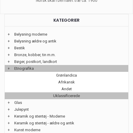
Norsk skål i bemalet træ ca. 1900
KATEGORIER
+
Belysning moderne
+
Belysning ældre og antik
+
Bestik
+
Bronze, kobber, tin m.m.
+
Bøger, postkort, landkort
+
Etnografika
Grønlandica
Afrikansk
Andet
Uklassificerede
+
Glas
+
Julepynt
+
Keramik og stentøj - Moderne
+
Keramik og stentøj - ældre og antik
+
Kunst moderne