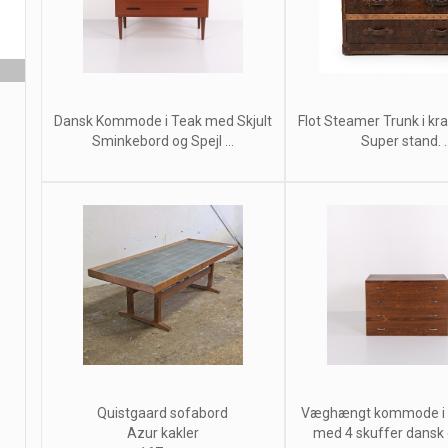
Dansk Kommode i Teak med Skjult
Flot Steamer Trunk i kra
Sminkebord og Spejl ...
Super stand. ..
Quistgaard sofabord
Væghængt kommode i p
Azur kakler
med 4 skuffer dansk d