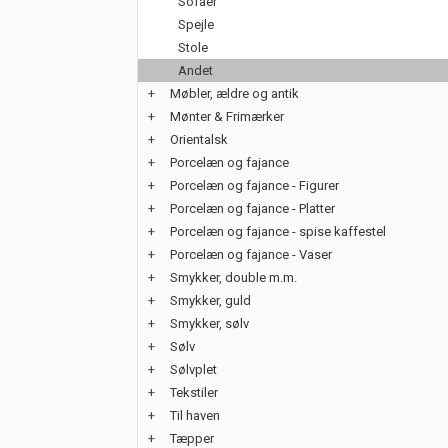
Sofaer
Spejle
Stole
Andet
+
Møbler, ældre og antik
+
Mønter & Frimærker
+
Orientalsk
+
Porcelæn og fajance
+
Porcelæn og fajance - Figurer
+
Porcelæn og fajance - Platter
+
Porcelæn og fajance - spise kaffestel
+
Porcelæn og fajance - Vaser
+
Smykker, double m.m.
+
Smykker, guld
+
Smykker, sølv
+
Sølv
+
Sølvplet
+
Tekstiler
+
Til haven
+
Tæpper