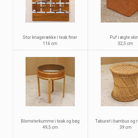
Stor knagerække i teak finer
Puf i ægte ski
116 cm
32,5 cm
Blomsterkumme i teak og bøg
Taburet i bambus og r
49,5 cm
39 cm