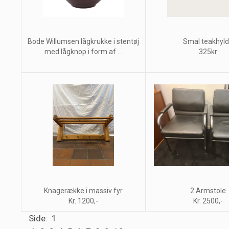
Bode Willumsen lågkrukke i stentøj
Smal teakhyl
med lågknop i form af ...
325kr
Knagerække i massiv fyr
2 Armstole
Kr. 1200,-
Kr. 2500,-
Side: 1