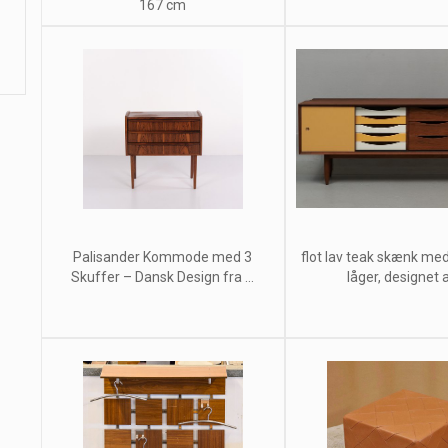
167 cm
Palisander Kommode med 3
flot lav teak skænk me
Skuffer – Dansk Design fra ...
låger, designet af