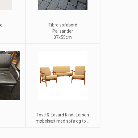
de
Tibro sofabord
Palisander
37x55cm
Tove & Edvard Kindt Larsen
møbelsæt med sofa og to ...