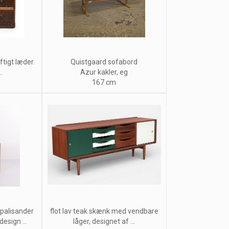
ftigt læder.
Quistgaard sofabord
.
Azur kakler, eg
167 cm
alisander
flot lav teak skænk med vendbare
esign ...
låger, designet af ...