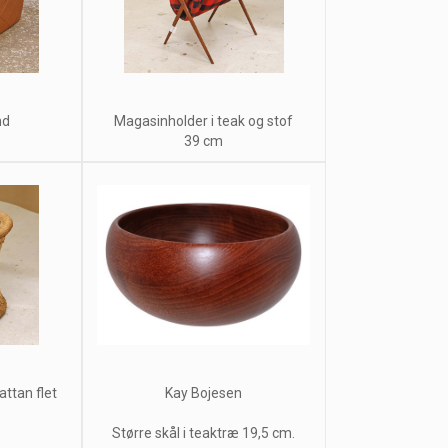
nd
Magasinholder i teak og stof
39 cm
attan flet
Kay Bojesen
Større skål i teaktræ 19,5 cm.