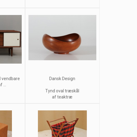
d vendbare
Dansk Design
 ...
Tynd oval træskål
af teaktræ