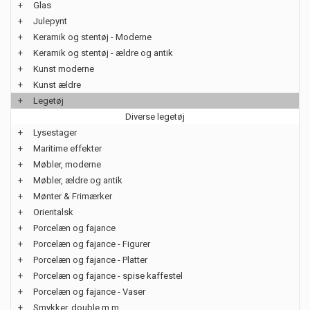
+
Glas
+
Julepynt
+
Keramik og stentøj - Moderne
+
Keramik og stentøj - ældre og antik
+
Kunst moderne
+
Kunst ældre
+
Legetøj
Diverse legetøj
+
Lysestager
+
Maritime effekter
+
Møbler, moderne
+
Møbler, ældre og antik
+
Mønter & Frimærker
+
Orientalsk
+
Porcelæn og fajance
+
Porcelæn og fajance - Figurer
+
Porcelæn og fajance - Platter
+
Porcelæn og fajance - spise kaffestel
+
Porcelæn og fajance - Vaser
+
Smykker, double m.m.