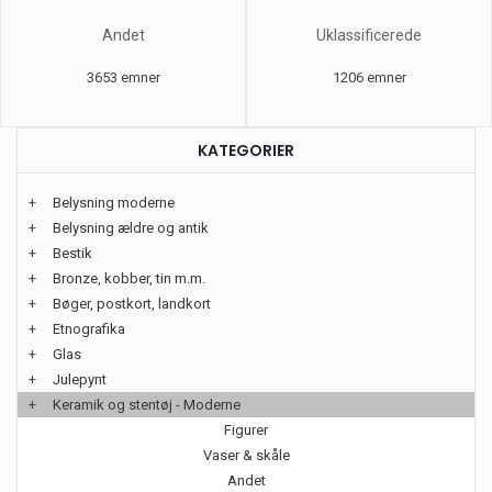
Andet
Uklassificerede
3653 emner
1206 emner
KATEGORIER
+
Belysning moderne
+
Belysning ældre og antik
+
Bestik
+
Bronze, kobber, tin m.m.
+
Bøger, postkort, landkort
+
Etnografika
+
Glas
+
Julepynt
+
Keramik og stentøj - Moderne
Figurer
Vaser & skåle
Andet